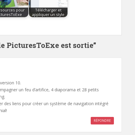
sources pour
Télécharger et
icturesToExe
appliquer un style
de PicturesToExe est sortie”
version 10.
ompagner un feu d’artifice, 4 diaporama et 28 petits
ng.
er des liens pour créer un système de navigation intégré
ial!
RÉPONDRE