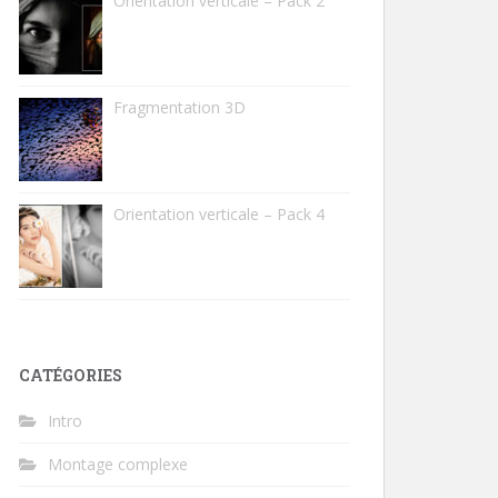
Orientation verticale – Pack 2
Fragmentation 3D
Orientation verticale – Pack 4
CATÉGORIES
Intro
Montage complexe