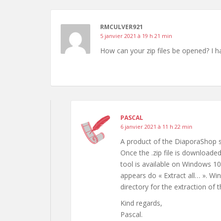
RMCULVER921
5 janvier 2021 à 19 h 21 min
How can your zip files be opened? I ha
PASCAL
6 janvier 2021 à 11 h 22 min
A product of the DiaporaShop sit
Once the .zip file is download
tool is available on Windows 10 
appears do « Extract all… ». Wi
directory for the extraction of t
Kind regards,
Pascal.