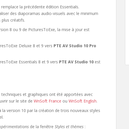
 remplace la précédente édition Essentials.
aliser des diaporamas audio-visuels avec le minimum
plus créatifs.
rsion 8 ou 9 de PicturesToExe, la mise à jour est
turesToExe Deluxe 8 et 9 vers
PTE AV Studio 10 Pro
uresToExe Essentials 8 et 9 vers
PTE AV Studio 10
est
 techniques et graphiques ont été apportées avec
uvrir sur le site de
WnSoft France
ou
WnSoft English
.
la version 10 par la création de trois nouveaux styles
l.
xpérimentations
de la fenêtre
Styles et thèmes
: