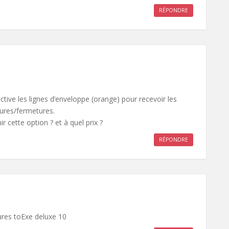
RÉPONDRE
ctive les lignes d’enveloppe (orange) pour recevoir les
tures/fermetures.
r cette option ? et à quel prix ?
RÉPONDRE
tures toExe deluxe 10