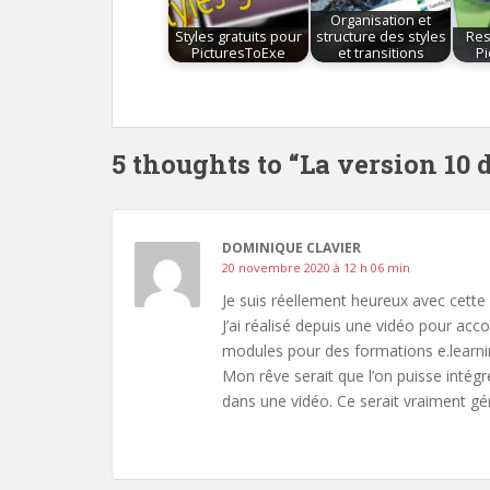
Organisation et
Styles gratuits pour
structure des styles
Res
PicturesToExe
et transitions
P
5 thoughts to “La version 10 
DOMINIQUE CLAVIER
20 novembre 2020 à 12 h 06 min
Je suis réellement heureux avec cette 
J’ai réalisé depuis une vidéo pour acc
modules pour des formations e.learni
Mon rêve serait que l’on puisse intégr
dans une vidéo. Ce serait vraiment gén