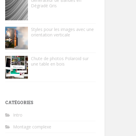
Générateur de Bandes en
Dégradé Gris
Styles pour les images avec une
orientation verticale
Chute de photos Polaroid sur
une table en bois
CATÉGORIES
Intro
Montage complexe