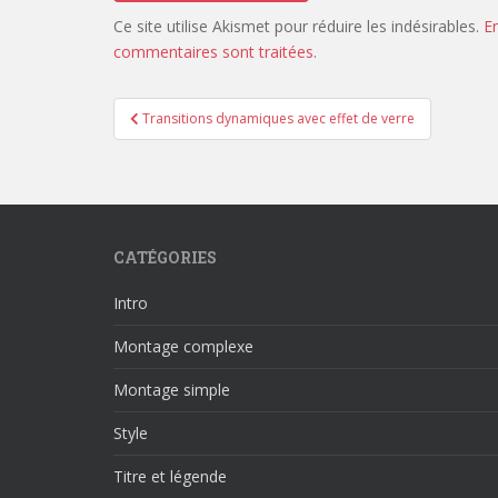
Ce site utilise Akismet pour réduire les indésirables.
E
commentaires sont traitées
.
Navigation
Transitions dynamiques avec effet de verre
de
l’article
CATÉGORIES
Intro
Montage complexe
Montage simple
Style
Titre et légende