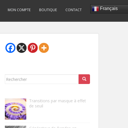
Français
MON COMPTE
BOUTIQUE
CONTACT
Rechercher...
Transitions par masque à effet
de seuil