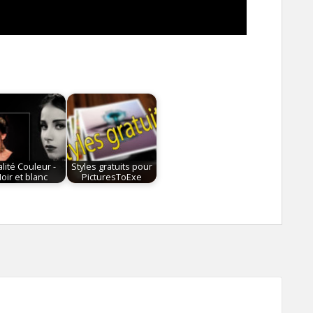
lité Couleur -
Styles gratuits pour
oir et blanc
PicturesToExe