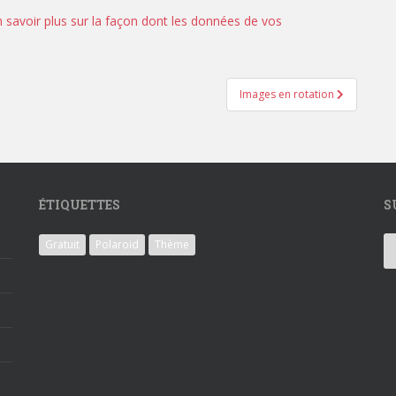
n savoir plus sur la façon dont les données de vos
Images en rotation
ÉTIQUETTES
S
Gratuit
Polaroid
Thème