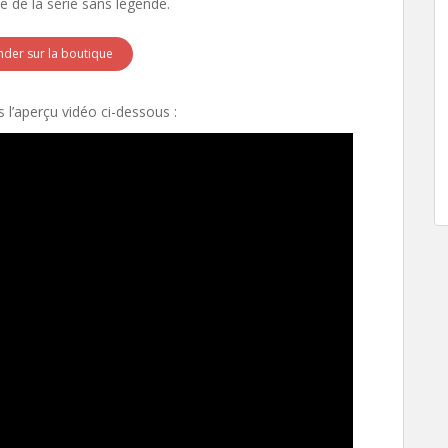
e de la série sans légende.
er sur la boutique
l’aperçu vidéo ci-dessous :