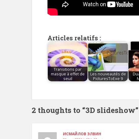
Articles relatifs :
Transitions par
masque à effet de
Les nouveautés de
Dua
seuil
PicturesToExe 9
N
2 thoughts to “3D slideshow”
ИСМАЙЛОВ ЭЛВИН