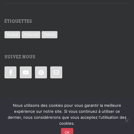
ÉTIQUETTES
Gratuit
Polaroid
Thème
SUIVEZ NOUS
Nous utilisons des cookies pour vous garantir la meilleure
expérience sur notre site. Si vous continuez à utiliser ce
CONDITIONS GÉNÉRALES DE VENTE
MENTIONS LÉGALES
dernier, nous considérerons que vous acceptez l'utilisation des
cookies.
COOKIES
CONTACT
OK