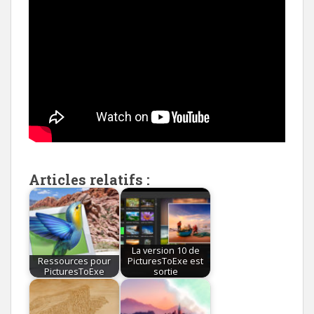
Articles relatifs :
La version 10 de
Ressources pour
PicturesToExe est
PicturesToExe
sortie