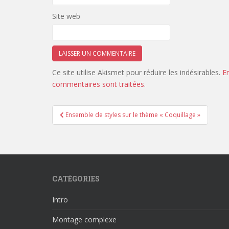
Site web
Ce site utilise Akismet pour réduire les indésirables.
E
commentaires sont traitées
.
Navigation
Ensemble de styles sur le thème « Coquillage »
de
l’article
CATÉGORIES
Intro
Montage complexe