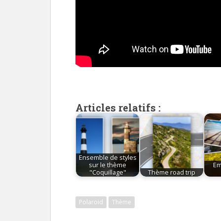
Articles relatifs :
Ensemble de styles
sur le thème
Em
"Coquillage"
Thème road trip
Polaroid
Thème