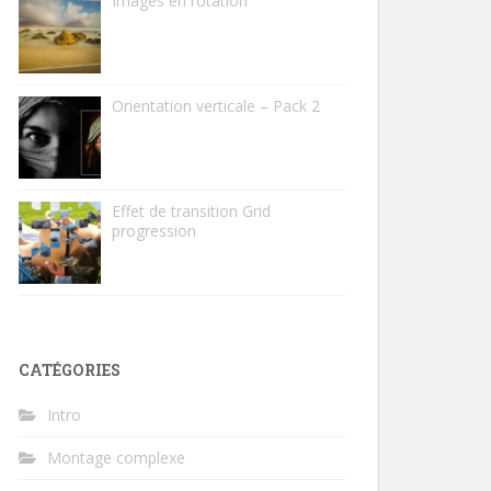
Images en rotation
Orientation verticale – Pack 2
Effet de transition Grid
progression
CATÉGORIES
Intro
Montage complexe