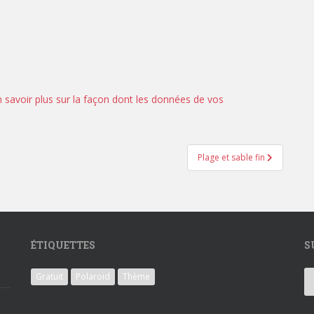
n savoir plus sur la façon dont les données de vos
Plage et sable fin
ÉTIQUETTES
S
Gratuit
Polaroid
Thème